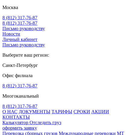
Москва
8 (812) 317-76-87
8 (812) 317-76-87
Письмо руководству
Новости
Личный кабинет
Письмо руководству
Выберите ваш регион:
Санкт-Петербург
Офис филиала
8 (812) 317-76-87
Многоканальный
8 (812) 317-76-87
О НАС
ДОКУМЕНТЫ
ТАРИФЫ
СРОКИ
АКЦИИ
КОНТАКТЫ
Калькулятор
Отследить груз
оформить заявку
Перевозка сборных грузов
Международные перевозки MT