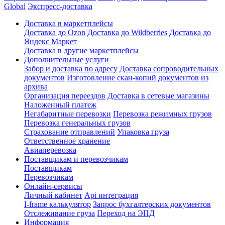
Global
Экспресс-доставка
Доставка в маркетплейсы
Доставка до Ozon
Доставка до Wildberries
Доставка до
Яндекс Маркет
Доставка в другие маркетплейсы
Дополнительные услуги
Забор и доставка по адресу
Доставка сопроводительных
документов
Изготовление скан-копий документов из
архива
Организация переездов
Доставка в сетевые магазины
Наложенный платеж
Негабаритные перевозки
Перевозка режимных грузов
Перевозка генеральных грузов
Страхование отправлений
Упаковка груза
Ответственное хранение
Авиаперевозка
Поставщикам и перевозчикам
Поставщикам
Перевозчикам
Онлайн-сервисы
Личный кабинет
Api интеграция
I-frame калькулятор
Запрос бухгалтерских документов
Отслеживание груза
Переход на ЭПД
Информация