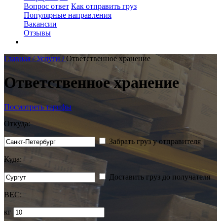
Вопрос ответ
Как отправить груз
Популярные направления
Вакансии
Отзывы
Главная /
Услуги /
Ответственное хранение
Ответственное хранение
Посмотреть тарифы
Откуда:
Забрать груз у отправителя
Куда:
Доставить груз до получателя
ВЕС:
кг