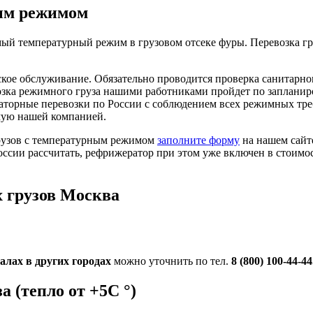
ным режимом
й температурный режим в грузовом отсеке фуры. Перевозка гру
ское обслуживание. Обязательно проводится проверка санитарног
возка режимного груза нашими работниками пройдет по заплани
торные перевозки по России с соблюдением всех режимных треб
емую нашей компанией.
грузов с температурным режимом
заполните форму
на нашем сайте
оссии рассчитать, рефрижератор при этом уже включен в стоимо
!
 грузов Москва
лах в других городах
можно уточнить по тел.
8 (800) 100-44-4
 (тепло от +5С °)