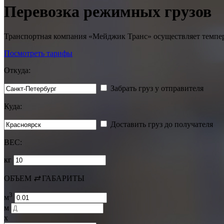
Перевозка режимных грузов
Транспортная компания «Мейджик Транс» осуществляет темпер
Посмотреть тарифы
Откуда:
Забрать груз у отправителя
Куда:
Доставить груз до получателя
ВЕС:
кг
ОБЪЕМ
⇄
ГАБАРИТЫ
3
м
м
x