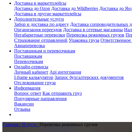
Доставка в маркетплейсы
Доставка до Ozon
Доставка до Wildberries
Доставка до Ян
Доставка в другие маркетплейсы
Дополнительные услуги
Забор и доставка по адресу
Доставка сопроводительных 
Организация переездов
Доставка в сетевые магазины
Нал
Негабаритные перевозки
Перевозка режимных грузов
Пе
Страхование отправлений
Упаковка груза
Ответственное
Авиаперевозка
Поставщикам и перевозчикам
Поставщикам
Перевозчикам
Онлайн-сервисы
Личный кабинет
Api интеграция
I-frame калькулятор
Запрос бухгалтерских документов
Отслеживание груза
Информация
Вопрос ответ
Как отправить груз
Популярные направления
Вакансии
Отзывы
Главная /
Услуги /
Перевозка режимных грузов