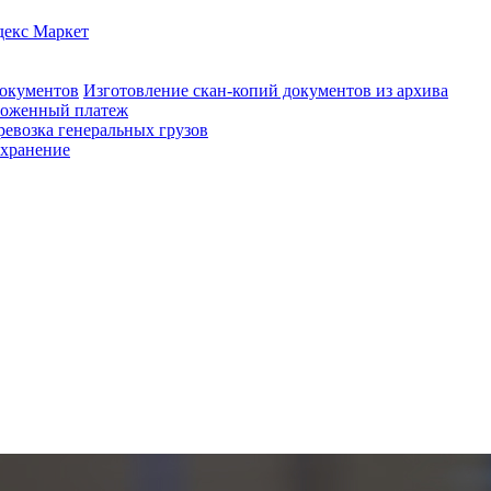
декс Маркет
документов
Изготовление скан-копий документов из архива
оженный платеж
ревозка генеральных грузов
 хранение