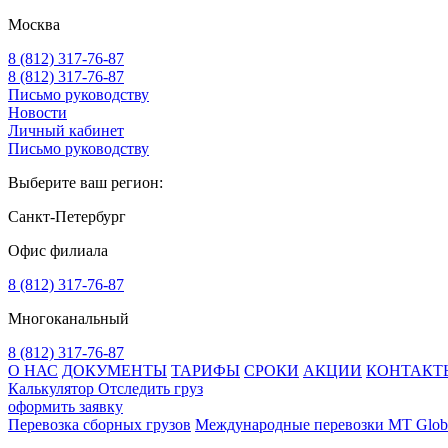
Москва
8 (812) 317-76-87
8 (812) 317-76-87
Письмо руководству
Новости
Личный кабинет
Письмо руководству
Выберите ваш регион:
Санкт-Петербург
Офис филиала
8 (812) 317-76-87
Многоканальный
8 (812) 317-76-87
О НАС
ДОКУМЕНТЫ
ТАРИФЫ
СРОКИ
АКЦИИ
КОНТАКТ
Калькулятор
Отследить груз
оформить заявку
Перевозка сборных грузов
Международные перевозки MT Glob