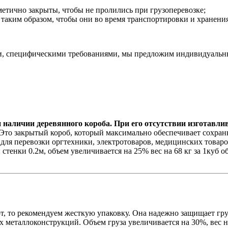
етично закрыты, чтобы не пролились при грузоперевозке;
таким образом, чтобы они во время транспортировки и хранения
ими, специфическими требованиями, мы предложим индивидуаль
 наличии деревянного короба. При его отсутствии изготавли
то закрытый короб, который максимально обеспечивает сохранно
 для перевозки оргтехники, электротоваров, медицинских товар
тенки 0.2м, объем увеличивается на 25% вес на 68 кг за 1куб об
т, то рекомендуем жесткую упаковку. Она надежно защищает гру
 металлоконструкций. Объем груза увеличивается на 30%, вес на