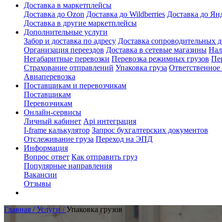
Доставка в маркетплейсы
Доставка до Ozon
Доставка до Wildberries
Доставка до Ян
Доставка в другие маркетплейсы
Дополнительные услуги
Забор и доставка по адресу
Доставка сопроводительных 
Организация переездов
Доставка в сетевые магазины
Нал
Негабаритные перевозки
Перевозка режимных грузов
Пе
Страхование отправлений
Упаковка груза
Ответственное
Авиаперевозка
Поставщикам и перевозчикам
Поставщикам
Перевозчикам
Онлайн-сервисы
Личный кабинет
Api интеграция
I-frame калькулятор
Запрос бухгалтерских документов
Отслеживание груза
Переход на ЭПД
Информация
Вопрос ответ
Как отправить груз
Популярные направления
Вакансии
Отзывы
Главная /
Услуги /
Упаковка грузов