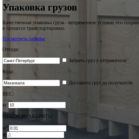
Упаковка грузов
Качественная упаковка груза - непременное условие его сохра
в процессе транспортировки.
Посмотреть тарифы
Откуда:
Забрать груз у отправителя
Куда:
Доставить груз до получателя
ВЕС:
кг
ОБЪЕМ
⇄
ГАБАРИТЫ
3
м
м