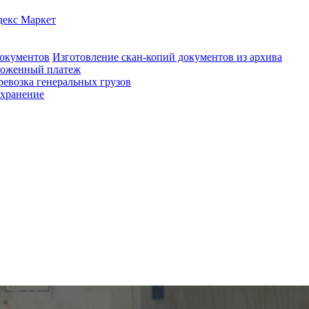
декс Маркет
документов
Изготовление скан-копий документов из архива
оженный платеж
ревозка генеральных грузов
 хранение