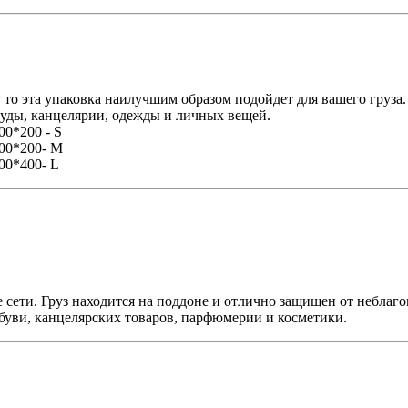
г, то эта упаковка наилучшим образом подойдет для вашего груза
суды, канцелярии, одежды и личных вещей.
00*200 - S
300*200- M
00*400- L
е сети. Груз находится на поддоне и отлично защищен от небла
буви, канцелярских товаров, парфюмерии и косметики.