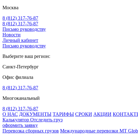
Москва
8 (812) 317-76-87
8 (812) 317-76-87
Письмо руководству
Новости
Личный кабинет
Письмо руководству
Выберите ваш регион:
Санкт-Петербург
Офис филиала
8 (812) 317-76-87
Многоканальный
8 (812) 317-76-87
О НАС
ДОКУМЕНТЫ
ТАРИФЫ
СРОКИ
АКЦИИ
КОНТАКТ
Калькулятор
Отследить груз
оформить заявку
Перевозка сборных грузов
Международные перевозки MT Glob