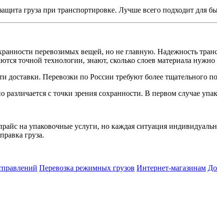
ащита груза при транспортировке. Лучше всего подходит для б
хранности перевозимых вещей, но не главную. Надежность трансп
тся точной технологии, знают, сколько слоев материала нужно 
и доставки. Перевозки по России требуют более тщательного по
о различается с точки зрения сохранности. В первом случае упа
айс на упаковочные услуги, но каждая ситуация индивидуальна.
правка груза.
тправлений
Перевозка режимных грузов
Интернет-магазинам
До